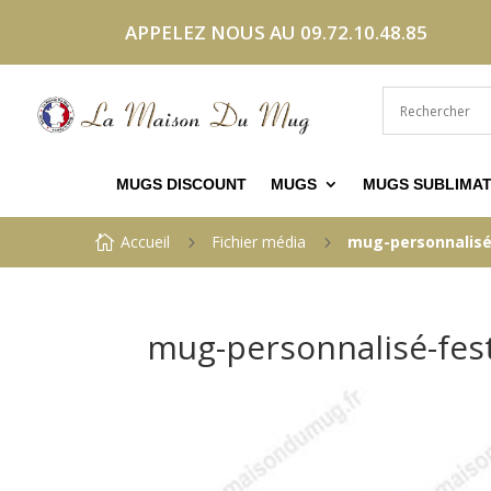
APPELEZ NOUS AU 09.72.10.48.85
MUGS DISCOUNT
MUGS
MUGS SUBLIMAT
Accueil
Fichier média
mug-personnalisé

5
5
mug-personnalisé-fes