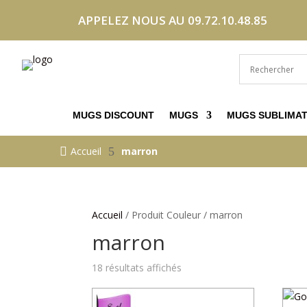
APPELEZ NOUS AU 09.72.10.48.85
MUGS DISCOUNT
MUGS
MUGS SUBLIMAT

Accueil
5
marron
Accueil
/ Produit Couleur / marron
marron
Trié
18 résultats affichés
par
prix