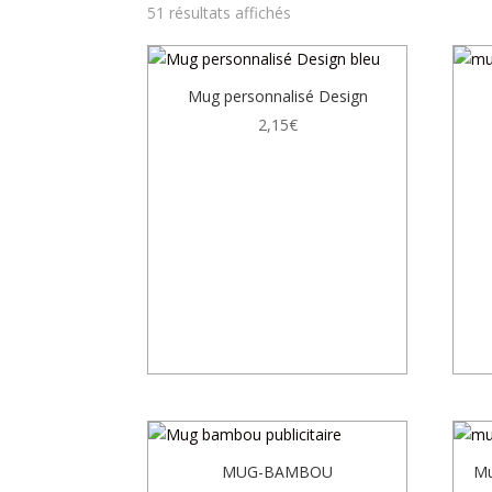
Trié
51 résultats affichés
par
prix
croissant
Mug personnalisé Design
2,15
€
MUG-BAMBOU
Mu