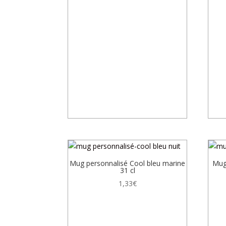
Mug personnalisé Cool bleu marine
Mug
31 cl
1,33
€