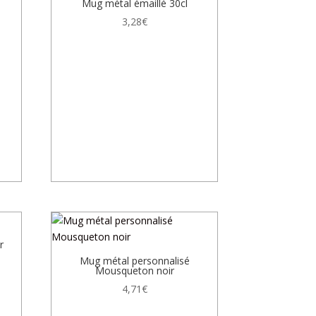
Mug métal émaillé 30cl
3,28
€
r
Mug métal personnalisé
Mousqueton noir
4,71
€