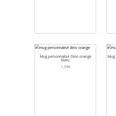
Mug personnalisé Dino orange
Mug p
blanc
1,59
€