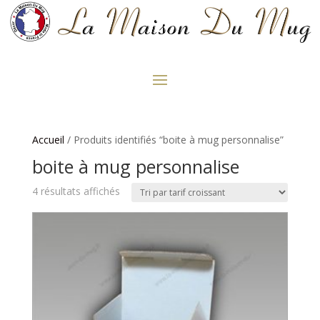
Accueil
/ Produits identifiés “boite à mug personnalise”
boite à mug personnalise
Trié
4 résultats affichés
par
prix
croissant