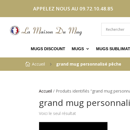
APPELEZ NOUS AU 09.72.10.48.85
MUGS DISCOUNT
MUGS
MUGS SUBLIMAT
Accueil
grand mug personnalisé pêche

5
Accueil
/ Produits identifiés “grand mug personn
grand mug personnal
Voici le seul résultat