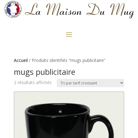
Accueil
/ Produits identifiés “mugs publicitaire”
mugs publicitaire
Trié
2 résultats affichés
par
prix
croissant