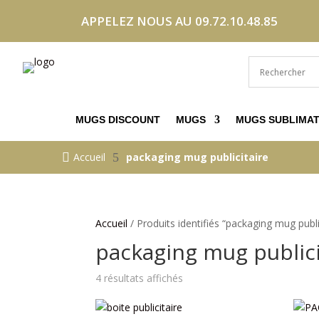
APPELEZ NOUS AU 09.72.10.48.85
MUGS DISCOUNT
MUGS
MUGS SUBLIMAT

Accueil
5
packaging mug publicitaire
Accueil
/ Produits identifiés “packaging mug publi
packaging mug publici
Trié
4 résultats affichés
par
prix