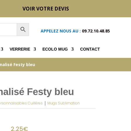
VOIR VOTRE DEVIS
APPELEZ NOUS AU :
09.72.10.48.85
VERRERIE
ECOLO MUG
CONTACT
alisé Festy bleu
alisé Festy bleu
|
rsonnalisables Cuillères
Mugs Sublimation
2,25
€