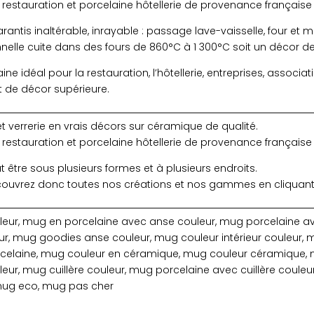
 restauration et porcelaine hôtellerie de provenance français
antis inaltérable, inrayable : passage lave-vaisselle, four et 
onnelle cuite dans des fours de 860°C à 1 300°C soit un décor d
e idéal pour la restauration, l’hôtellerie, entreprises, associat
t de décor supérieure.
et verrerie en vrais décors sur céramique de qualité.
 restauration et porcelaine hôtellerie de provenance français
ut être sous plusieurs formes et à plusieurs endroits.
écouvrez donc toutes nos créations et nos gammes en cliquant 
eur, mug en porcelaine avec anse couleur, mug porcelaine a
, mug goodies anse couleur, mug couleur intérieur couleur, m
rcelaine, mug couleur en céramique, mug couleur céramique, 
eur, mug cuillère couleur, mug porcelaine avec cuillère coule
 mug eco, mug pas cher