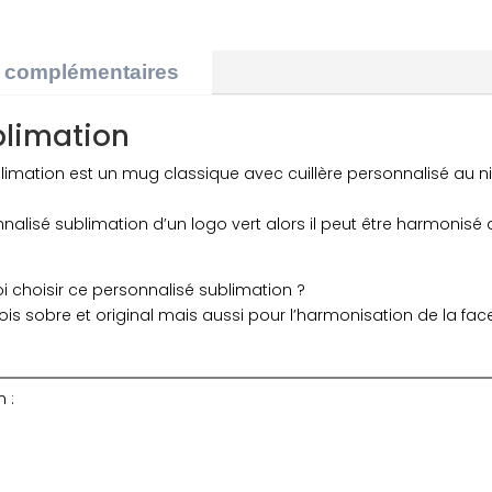
PERSONNALISÉ
FESTY
s complémentaires
BLEU
blimation
mation est un mug classique avec cuillère personnalisé au nive
onnalisé sublimation d’un logo vert alors il peut être harmonis
oi choisir ce personnalisé sublimation ?
is sobre et original mais aussi pour l’harmonisation de la fac
 :