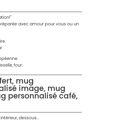
tion!"
, préparée avec amour pour vous ou un
re.
r.
ropéenne.
elle, four.
fert, mug
alisé image, mug
g personnalisé café,
 intérieur, dessous…