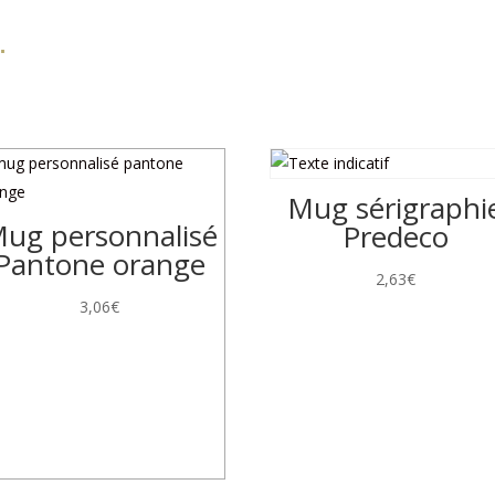
…
Mug sérigraphi
ug personnalisé
Predeco
Pantone orange
2,63
€
3,06
€