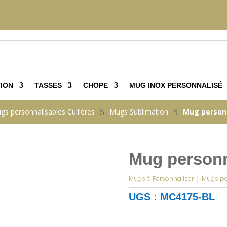
ION
TASSES
CHOPE
MUG INOX PERSONNALISÉ
gs personnalisables Cuillères
5
Mugs Sublimation
5
Mug personn
Mug personn
|
Mugs à Personnaliser
Mugs pe
UGS :
MC4175-BL