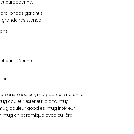
e et européenne.
micro-ondes garantis.
e grande résistance.
ions.
e et européenne.
ici.
vec anse couleur, mug porcelaine anse
ug couleur extérieur blanc, mug
mug couleur goodies, mug intérieur
ur, mug en céramique avec cuillère