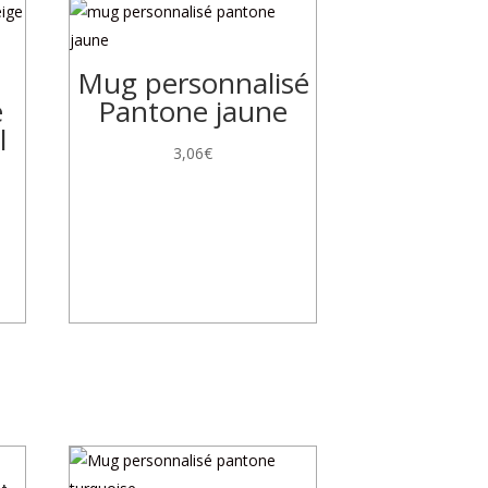
Mug personnalisé
e
Pantone jaune
l
3,06
€