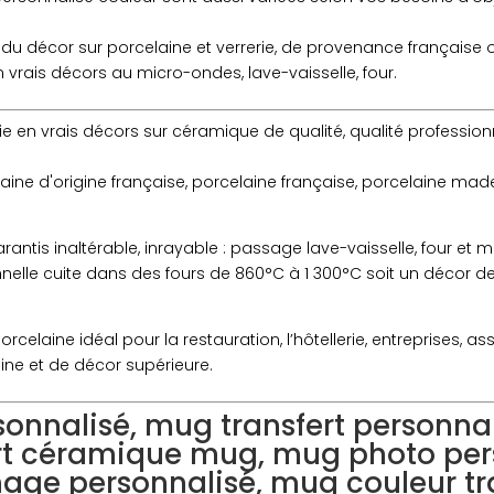
du décor sur porcelaine et verrerie, de provenance française
vrais décors au micro-ondes, lave-vaisselle, four.
ie en vrais décors sur céramique de qualité, qualité professionn
aine d'origine française, porcelaine française, porcelaine mad
antis inaltérable, inrayable : passage lave-vaisselle, four et 
onnelle cuite dans des fours de 860°C à 1 300°C soit un décor d
elaine idéal pour la restauration, l’hôtellerie, entreprises, as
ine et de décor supérieure.
onnalisé, mug transfert personna
ert céramique mug, mug photo per
age personnalisé, mug couleur t