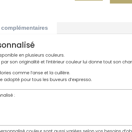
DE
MUG
PERSONNALISÉ
SUBCOULEUR
s complémentaires
VERT
sonnalisé
sponible en plusieurs couleurs.
ar son originalité et l’intérieur couleur lui donne tout son cha
olories comme l’anse et la cuillère.
e adopté pour tous les buveurs d’expresso.
alisé :
rsonnalisé couleur sont aussi variées selon vos besoins d’obje