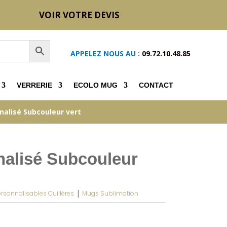
VOIR VOTRE DEVIS
APPELEZ NOUS AU :
09.72.10.48.85
VERRERIE
ECOLO MUG
CONTACT
alisé Subcouleur vert
alisé Subcouleur
|
rsonnalisables Cuillères
Mugs Sublimation