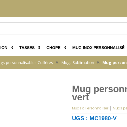
ION
TASSES
CHOPE
MUG INOX PERSONNALISÉ
gs personnalisables Cuillères
5
Mugs Sublimation
5
Mug personn
Mug personn
vert
|
Mugs à Personnaliser
Mugs pe
UGS :
MC1980-V