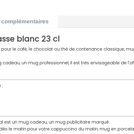
MUG
PUBLICITAIRE
ROSASSE
s complémentaires
BLANC
23
CL
sse blanc 23 cl
pour le café, le chocolat ou thé de contenance classique, mu
adeau, un mug professionnel, il est très envisageable de l'of
 :
déal est un mug cadeau, un mug publicitaire marqué.
 dès le matin pour votre cappuccino du matin, mug en porcel