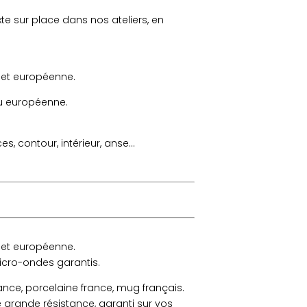
e sur place dans nos ateliers, en
e et européenne.
ou européenne.
s, contour, intérieur, anse…
e et européenne.
micro-ondes garantis.
ance, porcelaine france, mug français.
e grande résistance, garanti sur vos