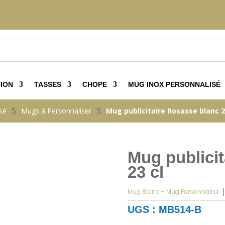
ION
TASSES
CHOPE
MUG INOX PERSONNALISÉ
sé
5
Mugs à Personnaliser
5
Mug publicitaire Rosasse blanc 2
Mug publici
23 cl
Mug Blanc – Mug Personnalisé
UGS :
MB514-B