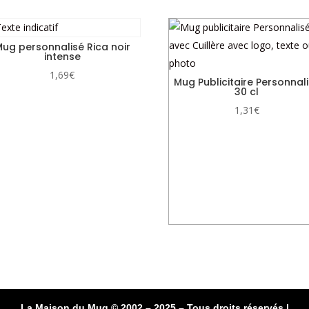
ug personnalisé Rica noir
intense
1,69
€
Mug Publicitaire Personnal
30 cl
1,31
€
La Maison du Mug © 2002 – 2025 – Tous droits réservés |