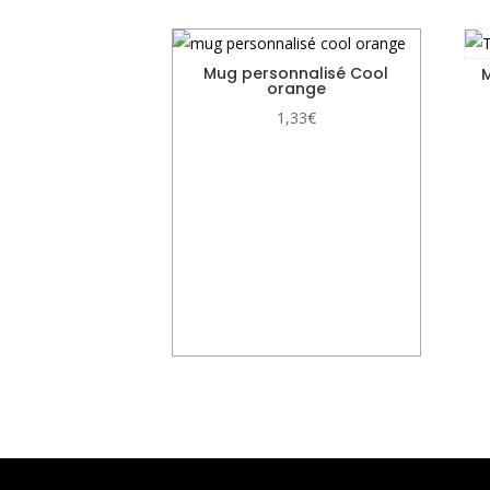
Mug personnalisé Cool
M
orange
1,33
€