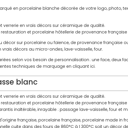
arqué en porcelaine blanche décorée de votre logo, photo, text
et verrerie en vrais décors sur céramique de qualité.
 restauration et porcelaine hôtellerie de provenance français
u décor sur porcelaine ou faïence, de provenance française 
vrais décors au micro-ondes, lave-vaisselle, four.
riées selon vos besoin de personnalisation : une face, deux face
fférentes techniques de marquage en cliquant ici.
asse blanc
et verrerie en vrais décors sur céramique de qualité.
 restauration et porcelaine hôtellerie de provenance français
antis inaltérable, inrayable : passage lave-vaisselle, four et 
origine française, porcelaine française, porcelaine made in fr
onnelle cuite dans des fours de 860°C à 1 300°C soit un décor d