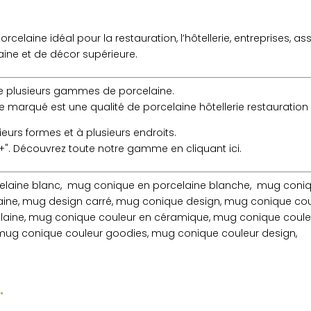
elaine idéal pour la restauration, l’hôtellerie, entreprises, as
ine et de décor supérieure.
xiste plusieurs gammes de porcelaine.
 marqué est une qualité de porcelaine hôtellerie restauration 
eurs formes et à plusieurs endroits.
 +". Découvrez toute notre gamme en cliquant ici.
elaine blanc, mug conique en porcelaine blanche, mug coni
aine, mug design carré, mug conique design, mug conique cou
elaine, mug conique couleur en céramique, mug conique coul
mug conique couleur goodies, mug conique couleur design,
…