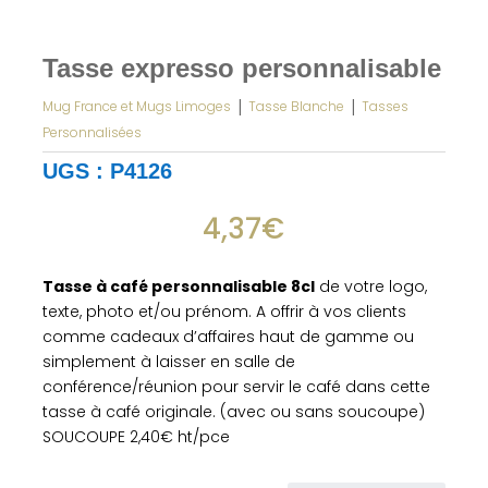
Tasse expresso personnalisable
|
|
Mug France et Mugs Limoges
Tasse Blanche
Tasses
Personnalisées
UGS :
P4126
4,37
€
Tasse à café personnalisable 8cl
de votre logo,
texte, photo et/ou prénom. A offrir à vos clients
comme cadeaux d’affaires haut de gamme ou
simplement à laisser en salle de
conférence/réunion pour servir le café dans cette
tasse à café originale. (avec ou sans soucoupe)
SOUCOUPE 2,40€ ht/pce