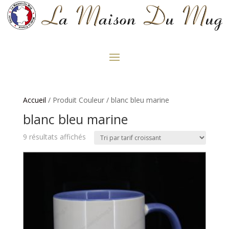
Accueil
/ Produit Couleur / blanc bleu marine
blanc bleu marine
Trié
9 résultats affichés
par
prix
croissant