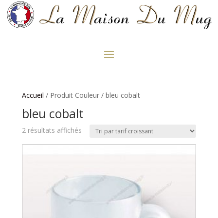
Accueil
/ Produit Couleur / bleu cobalt
bleu cobalt
Trié
2 résultats affichés
par
prix
croissant